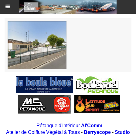
-
Pétanque d'Intérieur
Al'Comm
Atelier de Coiffure Végétal à Tours
-
Berryscope
-
Studio