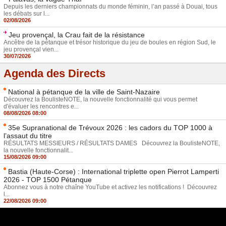
Depuis les derniers championnats du monde féminin, l’an passé à Douai, tous
les débats sur l...
02/08/2026
Jeu provençal, la Crau fait de la résistance
Ancêtre de la pétanque et trésor historique du jeu de boules en région Sud, le
jeu provençal vien...
30/07/2026
Agenda des Directs
National à pétanque de la ville de Saint-Nazaire
Découvrez la BoulisteNOTE, la nouvelle fonctionnalité qui vous permet
d'évaluer les rencontres e...
08/08/2026 08:00
35e Supranational de Trévoux 2026 : les cadors du TOP 1000 à
l’assaut du titre
RÉSULTATS MESSIEURS / RÉSULTATS DAMES Découvrez la BoulisteNOTE,
la nouvelle fonctionnalit...
15/08/2026 09:00
Bastia (Haute-Corse) : International triplette open Pierrot Lamperti
2026 - TOP 1500 Pétanque
Abonnez vous à notre chaîne YouTube et activez les notifications ! Découvrez
l...
22/08/2026 09:00