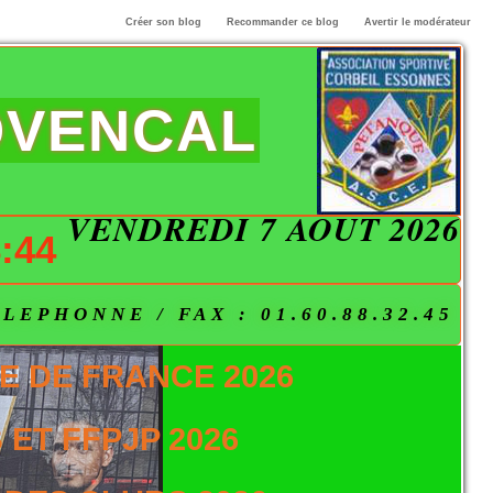
Créer son blog
Recommander ce blog
Avertir le modérateur
OVENCAL
VENDREDI 7 AOÛT 2026
:44
EPHONNE / FAX : 01.60.88.32.45
E DE FRANCE 2026
ET FFPJP 2026