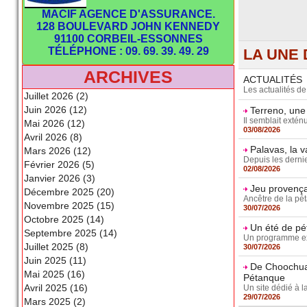
MACIF AGENCE D'ASSURANCE.
128 BOULEVARD JOHN KENNEDY
91100 CORBEIL-ESSONNES
TÉLÉPHONE : 09. 69. 39. 49. 29
LA UNE 
ARCHIVES
ACTUALITÉS
Les actualités d
Juillet 2026 (2)
Juin 2026 (12)
Terreno, une
Il semblait extén
Mai 2026 (12)
03/08/2026
Avril 2026 (8)
Palavas, la 
Mars 2026 (12)
Depuis les dernie
Février 2026 (5)
02/08/2026
Janvier 2026 (3)
Jeu provençal
Décembre 2025 (20)
Ancêtre de la pét
Novembre 2025 (15)
30/07/2026
Octobre 2025 (14)
Un été de pé
Septembre 2025 (14)
Un programme exc
Juillet 2025 (8)
30/07/2026
Juin 2025 (11)
De Choochuay
Mai 2025 (16)
Pétanque
Avril 2025 (16)
Un site dédié à l
29/07/2026
Mars 2025 (2)