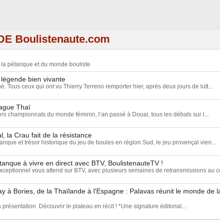
DE Boulistenaute.com
e la pétanque et du monde bouliste
 légende bien vivante
ué. Tous ceux qui ont vu Thierry Terreno remporter hier, après deux jours de lutt...
vague Thaï
rs championnats du monde féminin, l’an passé à Douai, tous les débats sur l...
, la Crau fait de la résistance
anque et trésor historique du jeu de boules en région Sud, le jeu provençal vien...
tanque à vivre en direct avec BTV, BoulistenauteTV !
eptionnel vous attend sur BTV, avec plusieurs semaines de retransmissions au c
 à Bories, de la Thaïlande à l'Espagne : Palavas réunit le monde de l
a présentation Découvrir le plateau en récit ! *Une signature éditorial...