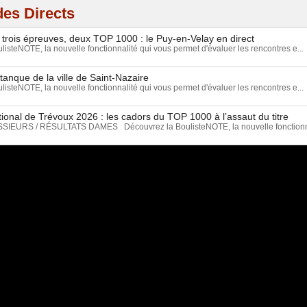
es Directs
 trois épreuves, deux TOP 1000 : le Puy-en-Velay en direct
isteNOTE, la nouvelle fonctionnalité qui vous permet d'évaluer les rencontres e...
tanque de la ville de Saint-Nazaire
isteNOTE, la nouvelle fonctionnalité qui vous permet d'évaluer les rencontres e...
ional de Trévoux 2026 : les cadors du TOP 1000 à l’assaut du titre
EURS / RÉSULTATS DAMES Découvrez la BoulisteNOTE, la nouvelle fonctionnal