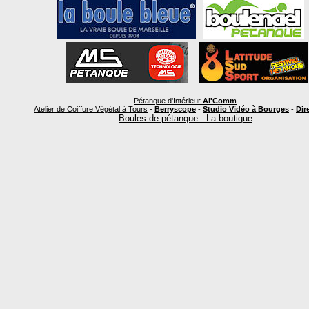
-
Pétanque d'Intérieur
Al'Comm
Atelier de Coiffure Végétal à Tours
-
Berryscope
-
Studio Vidéo à Bourges
-
Dire
::
Boules de pétanque : La boutique