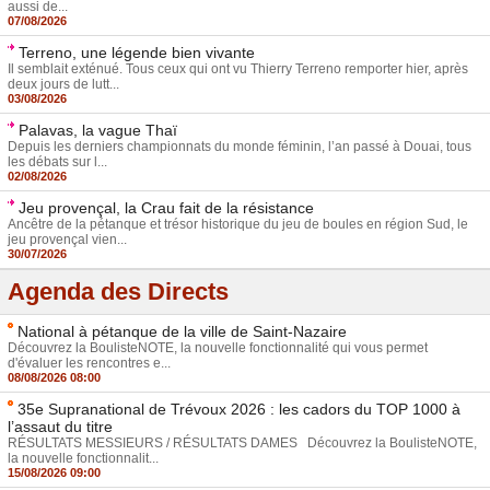
aussi de...
07/08/2026
Terreno, une légende bien vivante
Il semblait exténué. Tous ceux qui ont vu Thierry Terreno remporter hier, après
deux jours de lutt...
03/08/2026
Palavas, la vague Thaï
Depuis les derniers championnats du monde féminin, l’an passé à Douai, tous
les débats sur l...
02/08/2026
Jeu provençal, la Crau fait de la résistance
Ancêtre de la pétanque et trésor historique du jeu de boules en région Sud, le
jeu provençal vien...
30/07/2026
Agenda des Directs
National à pétanque de la ville de Saint-Nazaire
Découvrez la BoulisteNOTE, la nouvelle fonctionnalité qui vous permet
d'évaluer les rencontres e...
08/08/2026 08:00
35e Supranational de Trévoux 2026 : les cadors du TOP 1000 à
l’assaut du titre
RÉSULTATS MESSIEURS / RÉSULTATS DAMES Découvrez la BoulisteNOTE,
la nouvelle fonctionnalit...
15/08/2026 09:00