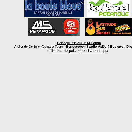
-
Pétanque d'Intérieur
Al'Comm
Atelier de Coiffure Végétal à Tours
-
Berryscope
-
Studio Vidéo à Bourges
-
Dire
::
Boules de pétanque : La boutique