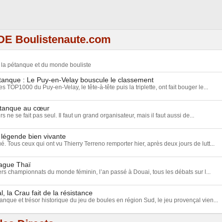
DE Boulistenaute.com
e la pétanque et du monde bouliste
nque : Le Puy-en-Velay bouscule le classement
 TOP1000 du Puy-en-Velay, le tête-à-tête puis la triplette, ont fait bouger le...
étanque au cœur
ne se fait pas seul. Il faut un grand organisateur, mais il faut aussi de...
 légende bien vivante
ué. Tous ceux qui ont vu Thierry Terreno remporter hier, après deux jours de lutt...
vague Thaï
rs championnats du monde féminin, l’an passé à Douai, tous les débats sur l...
, la Crau fait de la résistance
anque et trésor historique du jeu de boules en région Sud, le jeu provençal vien...