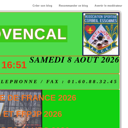
Créer son blog
Recommander ce blog
Avertir le modérateur
OVENCAL
SAMEDI 8 AOÛT 2026
16:51
EPHONNE / FAX : 01.60.88.32.45
E DE FRANCE 2026
ET FFPJP 2026