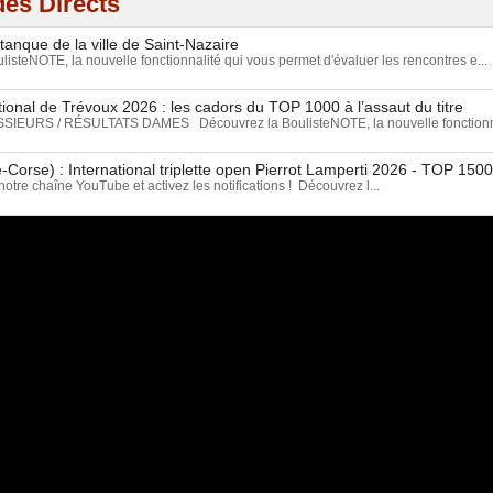
es Directs
tanque de la ville de Saint-Nazaire
isteNOTE, la nouvelle fonctionnalité qui vous permet d'évaluer les rencontres e...
ional de Trévoux 2026 : les cadors du TOP 1000 à l’assaut du titre
EURS / RÉSULTATS DAMES Découvrez la BoulisteNOTE, la nouvelle fonctionnal
-Corse) : International triplette open Pierrot Lamperti 2026 - TOP 15
tre chaîne YouTube et activez les notifications ! Découvrez l...