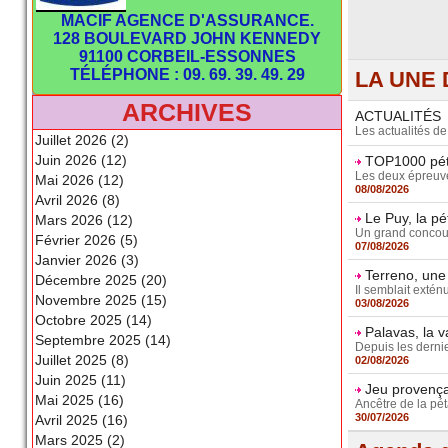
MACIF AGENCE D'ASSURANCE.
128 BOULEVARD JOHN KENNEDY
91100 CORBEIL-ESSONNES
TÉLÉPHONE : 09. 69. 39. 49. 29
LA UNE 
ARCHIVES
ACTUALITÉS
Les actualités d
Juillet 2026 (2)
Juin 2026 (12)
TOP1000 péta
Les deux épreuves
Mai 2026 (12)
08/08/2026
Avril 2026 (8)
Le Puy, la p
Mars 2026 (12)
Un grand concours 
Février 2026 (5)
07/08/2026
Janvier 2026 (3)
Terreno, une
Décembre 2025 (20)
Il semblait extén
Novembre 2025 (15)
03/08/2026
Octobre 2025 (14)
Palavas, la 
Septembre 2025 (14)
Depuis les dernie
Juillet 2025 (8)
02/08/2026
Juin 2025 (11)
Jeu provençal
Mai 2025 (16)
Ancêtre de la pét
30/07/2026
Avril 2025 (16)
Mars 2025 (2)